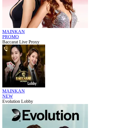
MAINKAN
PROMO
Baccarat Live Proxy
MAINKAN
NEW
Evolution Lobby