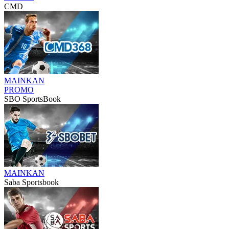
CMD
MAINKAN
PROMO
SBO SportsBook
MAINKAN
Saba Sportsbook