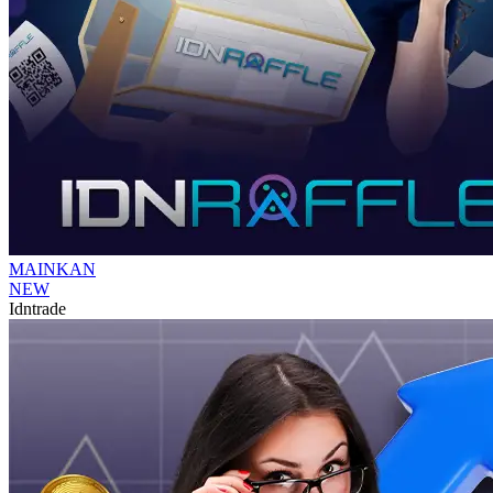
MAINKAN
NEW
Idntrade