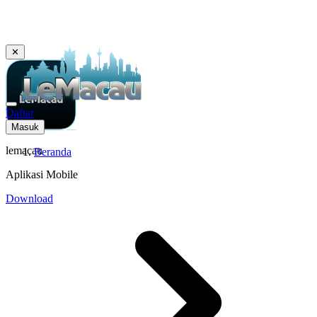
✕
Daftar
Masuk
lemacau
Beranda
Aplikasi Mobile
Download