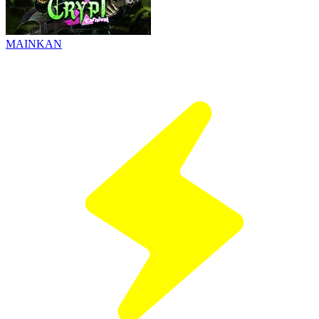
MAINKAN