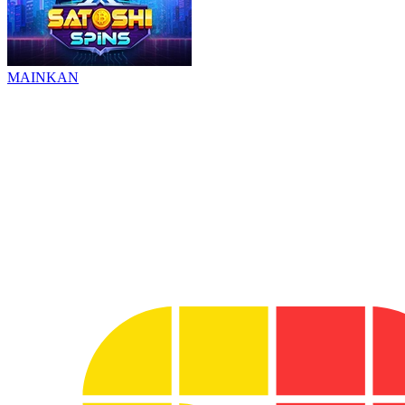
MAINKAN