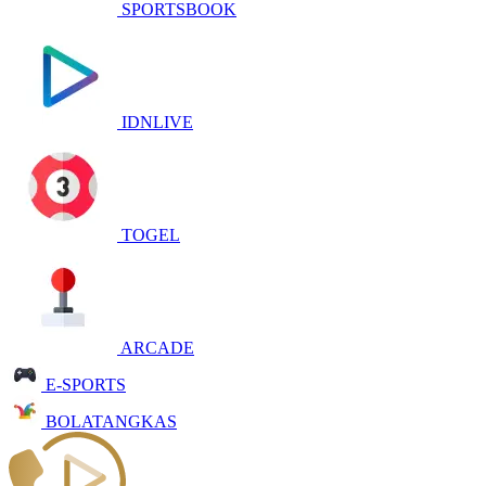
SPORTSBOOK
IDNLIVE
TOGEL
ARCADE
E-SPORTS
BOLATANGKAS