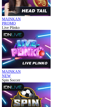
MAINKAN
PROMO
Live Plinko
MAINKAN
NEW
Spin Soccer