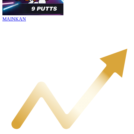
MAINKAN