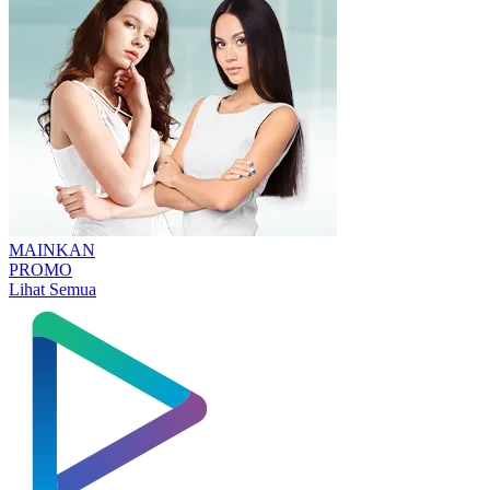
MAINKAN
PROMO
Lihat Semua