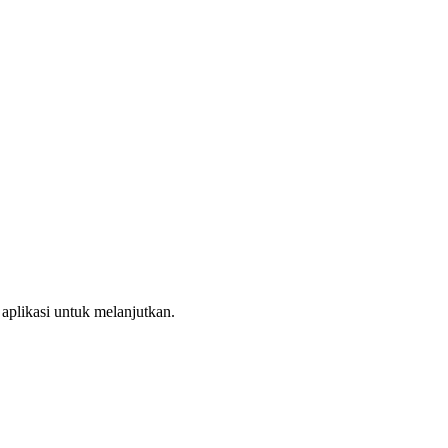
 aplikasi untuk melanjutkan.