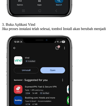
3. Buka Aplikasi Vind
Jika proses instalasi telah selesai, tombol Install akan berubah me