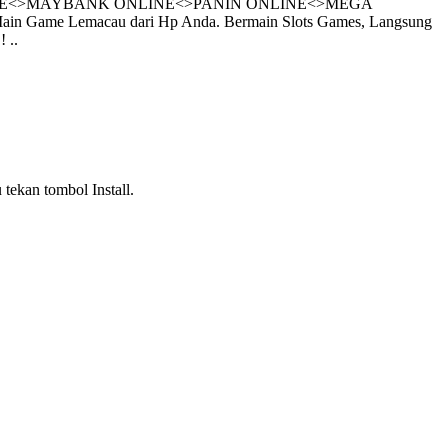
INE<>MAYBANK ONLINE<>PANIN ONLINE<>MEGA
ain Game Lemacau dari Hp Anda. Bermain Slots Games, Langsung
!! ..
 tekan tombol Install.