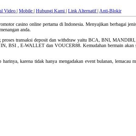
al Video
|
Mobile
|
Hubungi Kami
|
Link Alternatif
|
Anti-Blokir
promotor casino online pertama di Indonesia. Menyajikan berbagai jenis
kemenangan anda.
kung proses transaksi deposit dan withdraw yaitu BCA, BNI,
 E-WALLET dan VOUCER88. Kemudahan bermain akan semakin ter
ap harinya, karena tidak hanya mengadakan event bulanan, lemacau 