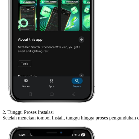
2. Tunggu Proses Instalasi
Setelah menekan tombol Install, tunggu hingga proses pengunduhan da