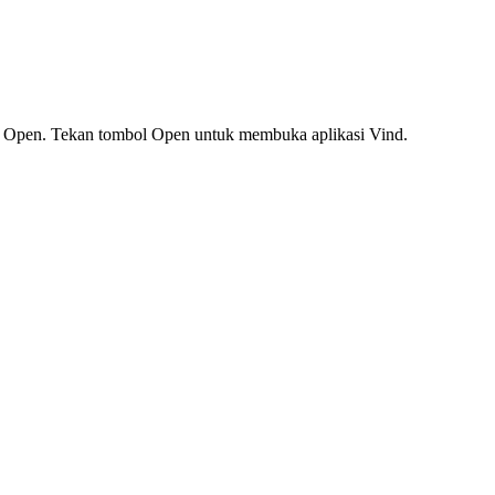
njadi Open. Tekan tombol Open untuk membuka aplikasi Vind.