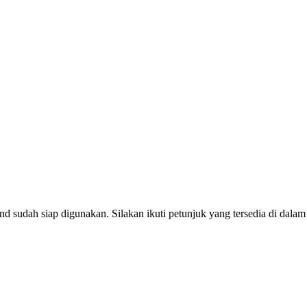
d sudah siap digunakan. Silakan ikuti petunjuk yang tersedia di dalam