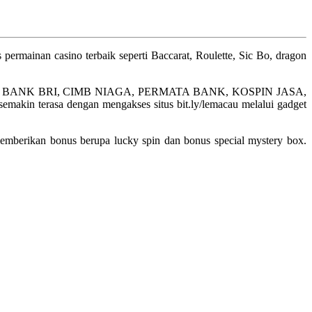
 permainan casino terbaik seperti Baccarat, Roulette, Sic Bo, dragon
 MANDIRI, BANK BRI, CIMB NIAGA, PERMATA BANK, KOSPIN JASA,
asa dengan mengakses situs bit.ly/lemacau melalui gadget
memberikan bonus berupa lucky spin dan bonus special mystery box.