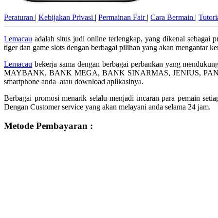
Peraturan
|
Kebijakan Privasi
|
Permainan Fair
|
Cara Bermain
|
Tutori
Lemacau
adalah situs judi online terlengkap, yang dikenal sebagai 
tiger dan game slots dengan berbagai pilihan yang akan mengantar 
Lemacau
bekerja sama dengan berbagai perbankan yang mendu
MAYBANK, BANK MEGA, BANK SINARMAS, JENIUS, PANIN, BSI ,
smartphone anda atau download aplikasinya.
Berbagai promosi menarik selalu menjadi incaran para pemain seti
Dengan Customer service yang akan melayani anda selama 24 jam.
Metode Pembayaran :