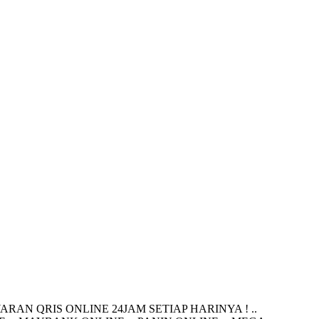
RAN QRIS ONLINE 24JAM SETIAP HARINYA ! ..