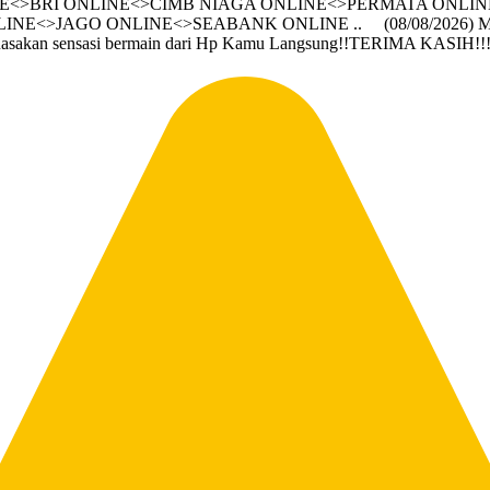
NE<>BRI ONLINE<>CIMB NIAGA ONLINE<>PERMATA ONL
NLINE<>JAGO ONLINE<>SEABANK ONLINE ..
(08/08/2026)
M
 Rasakan sensasi bermain dari Hp Kamu Langsung!!TERIMA KASIH!!