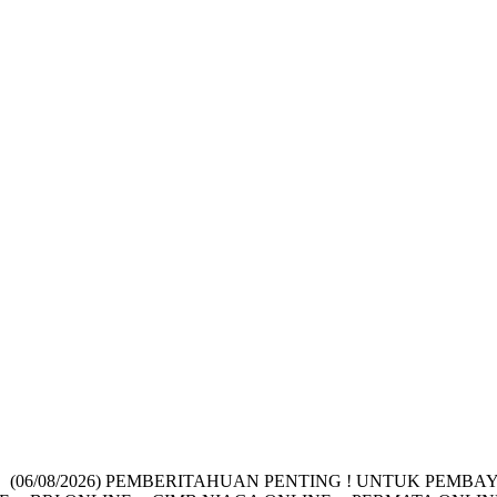
..
(06/08/2026)
PEMBERITAHUAN PENTING ! UNTUK PEMBAYA