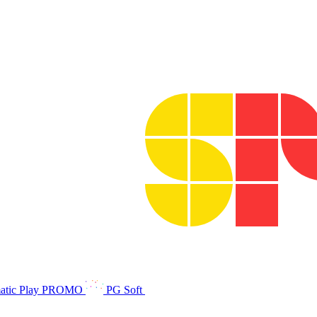
atic Play
PROMO
PG Soft