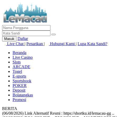
Daftar
Masuk
Live Chat
|
Penarikan
|
Hubungi Kami
|
Lupa Kata Sandi?
Beranda
Live Casino
Slots
ARCADE
Togel
E-sports
Sportsbook
POKER
Deposit
Bolatangkas
Promosi
BERITA
(06/08/2026)
Link Alternatif Resmi : https://shortku.id/lemacau-gg 