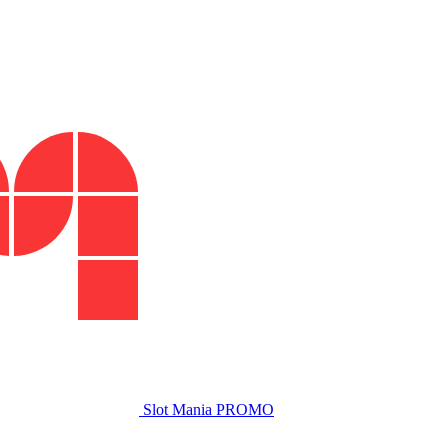
Slot Mania
PROMO