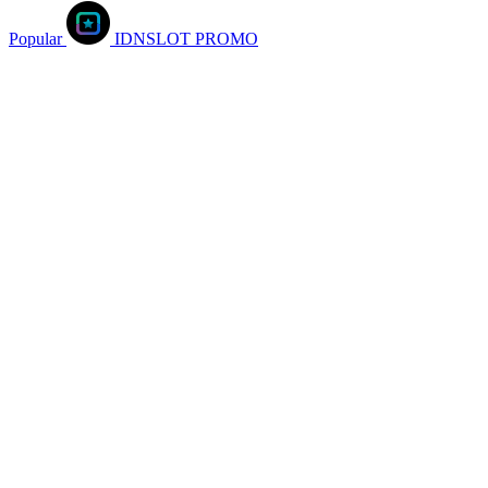
Popular
IDNSLOT
PROMO