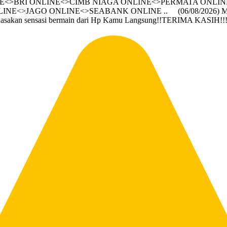
NE<>BRI ONLINE<>CIMB NIAGA ONLINE<>PERMATA ONL
NLINE<>JAGO ONLINE<>SEABANK ONLINE ..
(06/08/2026)
M
 Rasakan sensasi bermain dari Hp Kamu Langsung!!TERIMA KASIH!!